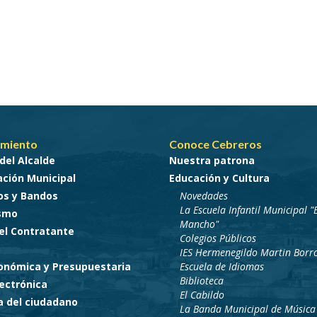
miento
Conoce Cebreros
del Alcalde
Nuestra patrona
ción Municipal
Educación y Cultura
os y Bandos
Novedades
La Escuela Infantil Municipal "E
smo
Mancho"
del Contratante
Colegios Públicos
IES Hermenegildo Martin Borr
conómica y Presupuestaria
Escuela de Idiomas
Biblioteca
ectrónica
El Cabildo
a del ciudadano
La Banda Municipal de Música