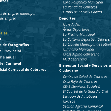
nzas
Coro Polifónico Municipal
La Ronda de Cebreros
Grupo de Coros y Danzas
as de empleo municipal
 de empleo
Deportes
Novedades
Áreas Deportivas
ales
La Piscina Municipal
a
La Cultural Deportiva Cebrere
La Escuela Municipal de Fútbol
s de fotografías
Gimnasio Municipal
l Provincial
Cross Alpino Cebrereño
ma anual
MTB Cebrereña
del Carnaval
Bienestar Social y Servicios a
cial Carnaval de Cebreros
Ciudadano
Centro de Salud de Cebreros
Cruz Roja de Cebreros
CEAS (Servicios Sociales)
El Cuartel de la Guardia Civil
Estación de Autobuses
Correos
Sección Agraria Comarcal