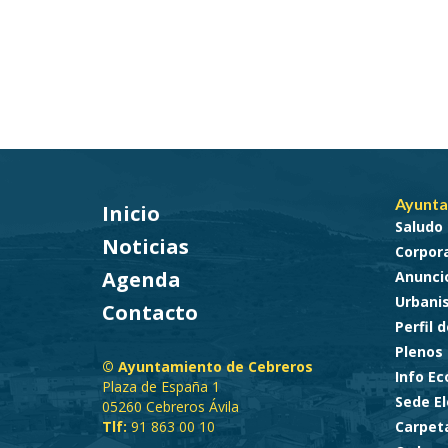
Ayunta
Inicio
Saludo 
Noticias
Corpora
Agenda
Anunci
Urbani
Contacto
Perfil 
Plenos
© Ayuntamiento de Cebreros
Info E
Plaza de España 1
Sede El
05260 Cebreros Ávila
Tlf:
91 863 00 10
Carpet