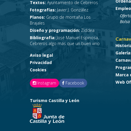
Ordena
Textos:
Ayuntamiento de Cebreros
Empleo
Fotografías:
Javier J. González
Ofert
Planos:
Grupo de montaña Los
Bolsa
Brajales
Diseño y programación:
Ziddea
Bibliografía:
José Manuel Espinosa,
Carnav
Cebreros algo más que un buen vino
Histori
Galería
Aviso legal
Carnava
Privacidad
Progra
Cookies
Marca 
Web Ofi
Instagram
Facebook
Turismo Castilla y León