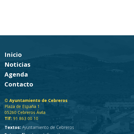
Inicio
Noticias
Agenda
Contacto
© Ayuntamiento de Cebreros
Plaza de España 1
05260 Cebreros Ávila
Tlf:
91 863 00 10
Textos:
Ayuntamiento de Cebreros