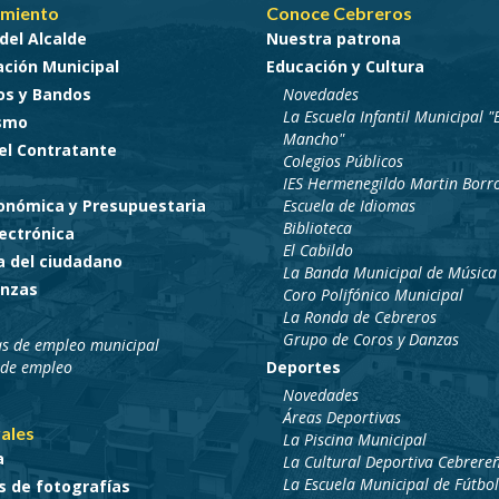
miento
Conoce Cebreros
del Alcalde
Nuestra patrona
ción Municipal
Educación y Cultura
os y Bandos
Novedades
La Escuela Infantil Municipal "E
smo
Mancho"
del Contratante
Colegios Públicos
IES Hermenegildo Martin Borr
conómica y Presupuestaria
Escuela de Idiomas
Biblioteca
ectrónica
El Cabildo
a del ciudadano
La Banda Municipal de Música
nzas
Coro Polifónico Municipal
La Ronda de Cebreros
Grupo de Coros y Danzas
as de empleo municipal
 de empleo
Deportes
Novedades
Áreas Deportivas
ales
La Piscina Municipal
a
La Cultural Deportiva Cebrere
La Escuela Municipal de Fútbol
s de fotografías