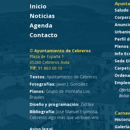
Ayunta
Inicio
Saludo 
Noticias
Corpora
Agenda
Anunci
Urbani
Contacto
Perfil 
Plenos
© Ayuntamiento de Cebreros
Info E
Plaza de España 1
Sede El
05260 Cebreros Ávila
Tlf:
91 863 00 10
Carpet
Ordena
Textos:
Ayuntamiento de Cebreros
Empleo
Fotografías:
Javier J. González
Ofert
Planos:
Grupo de montaña Los
Bolsa
Brajales
Diseño y programación:
Ziddea
Bibliografía:
José Manuel Espinosa,
Carnav
Cebreros algo más que un buen vino
Histori
Galería
Aviso legal