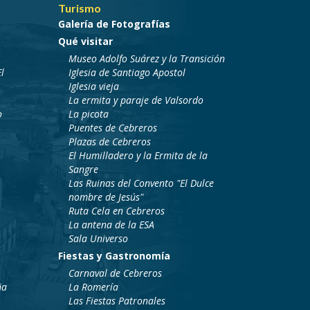
Turismo
Galería de Fotografías
Qué visitar
Museo Adolfo Suárez y la Transición
l
Iglesia de Santiago Apostol
Iglesia vieja
La ermita y paraje de Valsordo
o
La picota
Puentes de Cebreros
Plazas de Cebreros
El Humilladero y la Ermita de la
Sangre
Las Ruinas del Convento "El Dulce
nombre de Jesús"
Ruta Cela en Cebreros
La antena de la ESA
Sala Universo
Fiestas y Gastronomía
Carnaval de Cebreros
ña
La Romería
Las Fiestas Patronales