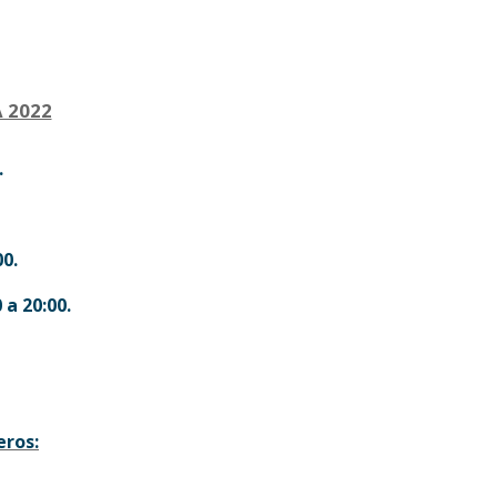
 2022
.
00.
 a 20:00.
eros: