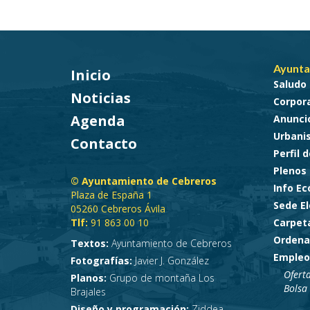
Ayunta
Inicio
Saludo 
Noticias
Corpora
Agenda
Anunci
Urbani
Contacto
Perfil 
Plenos
© Ayuntamiento de Cebreros
Info E
Plaza de España 1
Sede El
05260 Cebreros Ávila
Tlf:
91 863 00 10
Carpet
Ordena
Textos:
Ayuntamiento de Cebreros
Empleo
Fotografías:
Javier J. González
Ofert
Planos:
Grupo de montaña Los
Bolsa
Brajales
Diseño y programación:
Ziddea