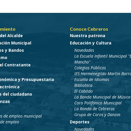
miento
Conoce Cebreros
del Alcalde
Nuestra patrona
ción Municipal
Educación y Cultura
os y Bandos
Novedades
La Escuela Infantil Municipal "E
smo
Mancho"
del Contratante
Colegios Públicos
IES Hermenegildo Martin Borr
conómica y Presupuestaria
Escuela de Idiomas
Biblioteca
ectrónica
El Cabildo
a del ciudadano
La Banda Municipal de Música
nzas
Coro Polifónico Municipal
La Ronda de Cebreros
Grupo de Coros y Danzas
as de empleo municipal
 de empleo
Deportes
Novedades