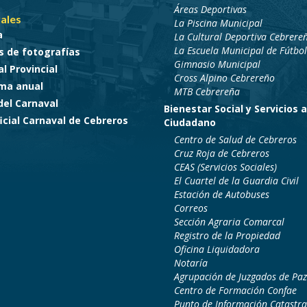
Áreas Deportivas
ales
La Piscina Municipal
a
La Cultural Deportiva Cebrere
La Escuela Municipal de Fútbol
s de fotografías
Gimnasio Municipal
l Provincial
Cross Alpino Cebrereño
ma anual
MTB Cebrereña
del Carnaval
Bienestar Social y Servicios a
cial Carnaval de Cebreros
Ciudadano
Centro de Salud de Cebreros
Cruz Roja de Cebreros
CEAS (Servicios Sociales)
El Cuartel de la Guardia Civil
Estación de Autobuses
Correos
Sección Agraria Comarcal
Registro de la Propiedad
Oficina Liquidadora
Notaría
Agrupación de Juzgados de Paz
Centro de Formación Confae
Punto de Información Catastra