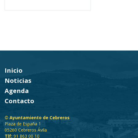
Inicio
Noticias
Agenda
Contacto
© Ayuntamiento de Cebreros
Plaza de España 1
05260 Cebreros Ávila
Tlf:
91 863 00 10