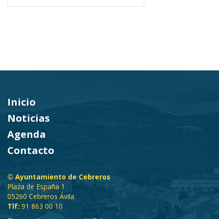
Inicio
Noticias
Agenda
Contacto
© Ayuntamiento de Cebreros
Plaza de España 1
05260 Cebreros Ávila
Tlf:
91 863 00 10