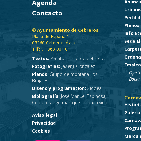
Agenda
Anunci
Urbani
Contacto
Perfil 
Plenos
© Ayuntamiento de Cebreros
Info E
Plaza de España 1
Sede El
05260 Cebreros Ávila
Tlf:
91 863 00 10
Carpet
Ordena
Textos:
Ayuntamiento de Cebreros
Empleo
Fotografías:
Javier J. González
Ofert
Planos:
Grupo de montaña Los
Bolsa
Brajales
Diseño y programación:
Ziddea
Bibliografía:
José Manuel Espinosa,
Carnav
Cebreros algo más que un buen vino
Histori
Galería
Aviso legal
Carnava
Privacidad
Progra
Cookies
Marca 