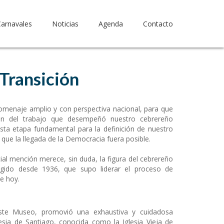
Carnavales
Noticias
Agenda
Contacto
Transición
omenaje amplio y con perspectiva nacional, para que
dan del trabajo que desempeñó nuestro cebrereño
esta etapa fundamental para la definición de nuestro
que la llegada de la Democracia fuera posible.
al mención merece, sin duda, la figura del cebrereño
egido desde 1936, que supo liderar el proceso de
e hoy.
ste Museo, promovió una exhaustiva y cuidadosa
glesia de Santiago, conocida como la Iglesia Vieja de