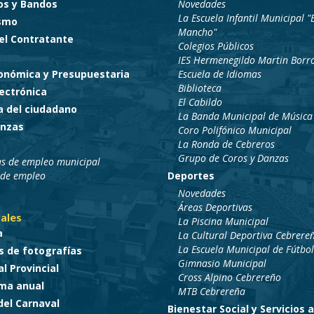
os y Bandos
Novedades
La Escuela Infantil Municipal "E
smo
Mancho"
del Contratante
Colegios Públicos
IES Hermenegildo Martin Borr
conómica y Presupuestaria
Escuela de Idiomas
Biblioteca
ectrónica
El Cabildo
a del ciudadano
La Banda Municipal de Música
nzas
Coro Polifónico Municipal
La Ronda de Cebreros
Grupo de Coros y Danzas
as de empleo municipal
 de empleo
Deportes
Novedades
Áreas Deportivas
ales
La Piscina Municipal
a
La Cultural Deportiva Cebrere
La Escuela Municipal de Fútbol
s de fotografías
Gimnasio Municipal
l Provincial
Cross Alpino Cebrereño
ma anual
MTB Cebrereña
del Carnaval
Bienestar Social y Servicios a